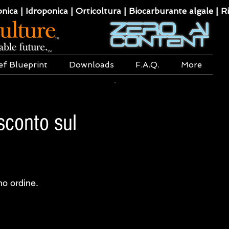
ca | Idroponica | Orticoltura | Biocarburante algale | Ri
ef Blueprint
Downloads
F.A.Q.
More
sconto sul
mo ordine.